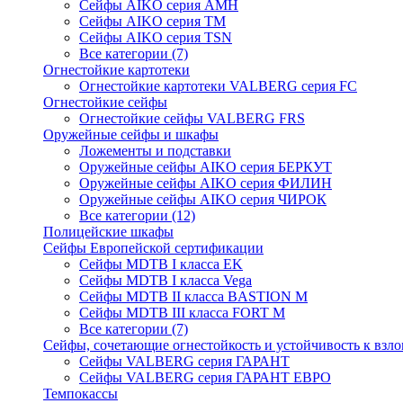
Сейфы AIKO серия AMH
Сейфы AIKO серия TM
Сейфы AIKO серия TSN
Все категории (7)
Огнестойкие картотеки
Огнестойкие картотеки VALBERG серия FC
Огнестойкие сейфы
Огнестойкие сейфы VALBERG FRS
Оружейные сейфы и шкафы
Ложементы и подставки
Оружейные сейфы AIKO серия БЕРКУТ
Оружейные сейфы AIKO серия ФИЛИН
Оружейные сейфы AIKO серия ЧИРОК
Все категории (12)
Полицейские шкафы
Сейфы Европейской сертификации
Сейфы MDTB I класса EK
Сейфы MDTB I класса Vega
Сейфы MDTB II класса BASTION M
Сейфы MDTB III класса FORT M
Все категории (7)
Сейфы, сочетающие огнестойкость и устойчивость к взл
Сейфы VALBERG серия ГАРАНТ
Сейфы VALBERG серия ГАРАНТ ЕВРО
Темпокассы