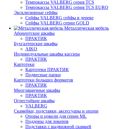
Темпокассы VALBERG серия TCS
Темпокассы VALBERG серия TCS EURO
Эксклюзивные сейфы
Сейфы VALBERG сейфы в дереве
Сейфы VALBERG серии GOLD
Металлическая мебель
Абонентские шкафы
ПРАКТИК
Бухгалтерские шкафы
AIKO
Индивидуальные шкафы кассира
ПРАКТИК
Картотеки
Картотеки ПРАКТИК
Подвесные папки
Картотеки больших форматов
ПРАКТИК
Многоящичные шкафы
ПРАКТИК
Огнестойкие шкафы
VALBERG
Скамейки, подставки, аксессуары и опции
Опоры и цоколи для серии ML
Поддоны для локеров
Подставки с выдвижной скамьей