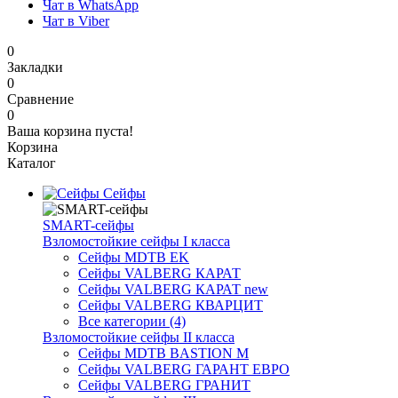
Чат в WhatsApp
Чат в Viber
0
Закладки
0
Сравнение
0
Ваша корзина пуста!
Корзина
Каталог
Сейфы
SMART-сейфы
Взломостойкие сейфы I класса
Сейфы MDTB EK
Сейфы VALBERG КАРАТ
Сейфы VALBERG КАРАТ new
Сейфы VALBERG КВАРЦИТ
Все категории (4)
Взломостойкие сейфы II класса
Сейфы MDTB BASTION M
Сейфы VALBERG ГАРАНТ ЕВРО
Сейфы VALBERG ГРАНИТ