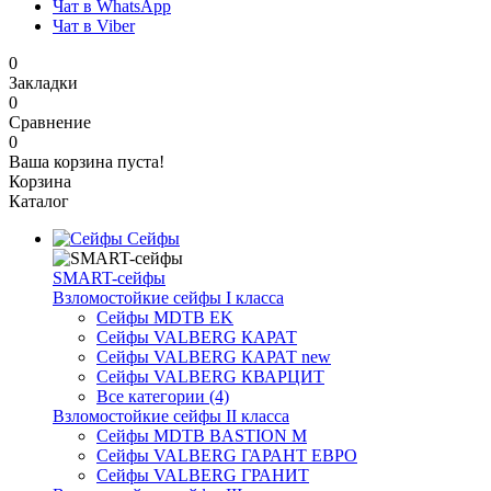
Чат в WhatsApp
Чат в Viber
0
Закладки
0
Сравнение
0
Ваша корзина пуста!
Корзина
Каталог
Сейфы
SMART-сейфы
Взломостойкие сейфы I класса
Сейфы MDTB EK
Сейфы VALBERG КАРАТ
Сейфы VALBERG КАРАТ new
Сейфы VALBERG КВАРЦИТ
Все категории (4)
Взломостойкие сейфы II класса
Сейфы MDTB BASTION M
Сейфы VALBERG ГАРАНТ ЕВРО
Сейфы VALBERG ГРАНИТ