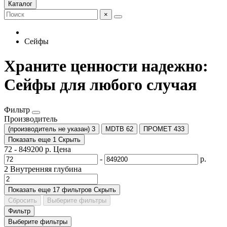
Каталог
×
Сейфы
Храните ценности надежно:
Сейфы для любого случая
Фильтр
Производитель
(производитель не указан)
3
MDTB
62
ПРОМЕТ
433
Показать еще 1
Скрыть
72
-
849200
р.
Цена
-
р.
2
Внутренняя глубина
Показать еще 17 фильтров
Скрыть
Сбросить
Выберите фильтры
Фильтр
Выберите фильтры