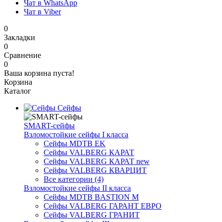
Чат в WhatsApp
Чат в Viber
0
Закладки
0
Сравнение
0
Ваша корзина пуста!
Корзина
Каталог
Сейфы
SMART-сейфы
Взломостойкие сейфы I класса
Сейфы MDTB EK
Сейфы VALBERG КАРАТ
Сейфы VALBERG КАРАТ new
Сейфы VALBERG КВАРЦИТ
Все категории (4)
Взломостойкие сейфы II класса
Сейфы MDTB BASTION M
Сейфы VALBERG ГАРАНТ ЕВРО
Сейфы VALBERG ГРАНИТ